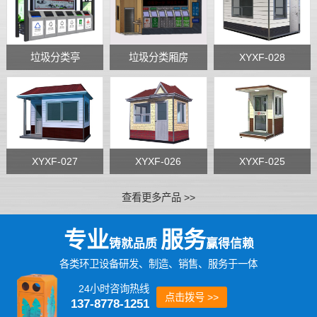
垃圾分类亭
垃圾分类厢房
XYXF-028
XYXF-027
XYXF-026
XYXF-025
查看更多产品 >>
专业
服务
铸就品质
赢得信赖
各类环卫设备研发、制造、销售、服务于一体
24小时咨询热线
点击拨号 >>
137-8778-1251