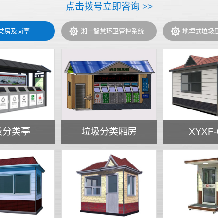
点击拨号立即咨询 >>
类房及岗亭
湘一智慧环卫管控系统
地埋式垃圾
圾分类亭
垃圾分类厢房
XYXF-