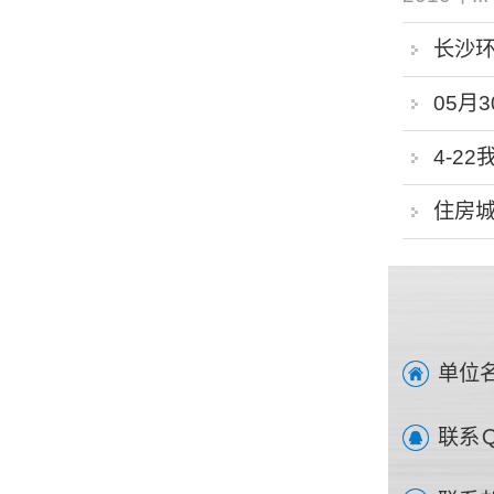
长沙环
05月
4-2
住房
单位名
联系Ｑ