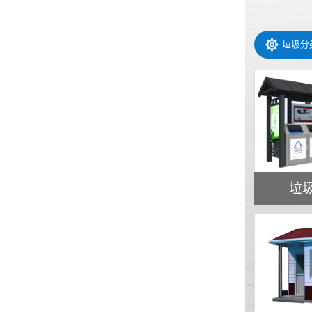
垃圾分
垃